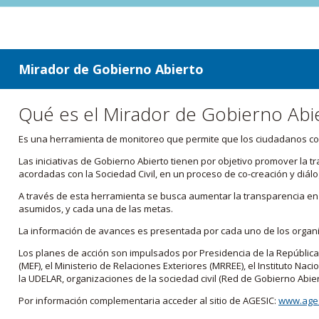
ir a contenido
ir al menú
Mirador de Gobierno Abierto
Qué es el Mirador de Gobierno Abi
Es una herramienta de monitoreo que permite que los ciudadanos cono
Las iniciativas de Gobierno Abierto tienen por objetivo promover la 
acordadas con la Sociedad Civil, en un proceso de co-creación y diálo
A través de esta herramienta se busca aumentar la transparencia en e
asumidos, y cada una de las metas.
La información de avances es presentada por cada uno de los orga
Los planes de acción son impulsados por Presidencia de la República
(MEF), el Ministerio de Relaciones Exteriores (MRREE), el Instituto Nacio
la UDELAR, organizaciones de la sociedad civil (Red de Gobierno Abier
Por información complementaria acceder al sitio de AGESIC:
www.ages