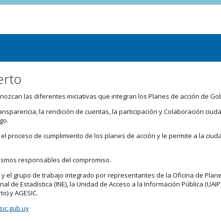
erto
zcan las diferentes iniciativas que integran los Planes de acción de Go
transparencia, la rendición de cuentas, la participación y Colaboración c
go.
l proceso de cumplimiento de los planes de acción y le permite a la ciud
nismos responsables del compromiso.
 y el grupo de trabajo integrado por representantes de la Oficina de Plan
nal de Estadística (INE), la Unidad de Acceso a la Información Pública (UAIP)
to) y AGESIC.
ic.gub.uy