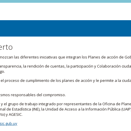
erto
zcan las diferentes iniciativas que integran los Planes de acción de Go
transparencia, la rendición de cuentas, la participación y Colaboración c
go.
l proceso de cumplimiento de los planes de acción y le permite a la ciud
nismos responsables del compromiso.
 y el grupo de trabajo integrado por representantes de la Oficina de Plan
nal de Estadística (INE), la Unidad de Acceso a la Información Pública (UAIP)
to) y AGESIC.
ic.gub.uy