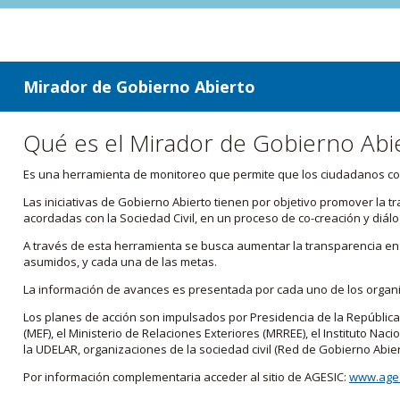
ir a contenido
ir al menú
Mirador de Gobierno Abierto
Qué es el Mirador de Gobierno Abi
Es una herramienta de monitoreo que permite que los ciudadanos cono
Las iniciativas de Gobierno Abierto tienen por objetivo promover la 
acordadas con la Sociedad Civil, en un proceso de co-creación y diálo
A través de esta herramienta se busca aumentar la transparencia en e
asumidos, y cada una de las metas.
La información de avances es presentada por cada uno de los orga
Los planes de acción son impulsados por Presidencia de la República
(MEF), el Ministerio de Relaciones Exteriores (MRREE), el Instituto Nacio
la UDELAR, organizaciones de la sociedad civil (Red de Gobierno Abier
Por información complementaria acceder al sitio de AGESIC:
www.ages