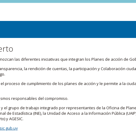
erto
zcan las diferentes iniciativas que integran los Planes de acción de Go
transparencia, la rendición de cuentas, la participación y Colaboración c
go.
l proceso de cumplimiento de los planes de acción y le permite a la ciud
nismos responsables del compromiso.
 y el grupo de trabajo integrado por representantes de la Oficina de Plan
nal de Estadística (INE), la Unidad de Acceso a la Información Pública (UAIP)
to) y AGESIC.
ic.gub.uy