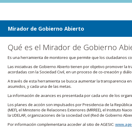
ir a contenido
ir al menú
Mirador de Gobierno Abierto
Qué es el Mirador de Gobierno Abi
Es una herramienta de monitoreo que permite que los ciudadanos cono
Las iniciativas de Gobierno Abierto tienen por objetivo promover la 
acordadas con la Sociedad Civil, en un proceso de co-creación y diálo
A través de esta herramienta se busca aumentar la transparencia en e
asumidos, y cada una de las metas.
La información de avances es presentada por cada uno de los orga
Los planes de acción son impulsados por Presidencia de la República
(MEF), el Ministerio de Relaciones Exteriores (MRREE), el Instituto Nacio
la UDELAR, organizaciones de la sociedad civil (Red de Gobierno Abier
Por información complementaria acceder al sitio de AGESIC:
www.ages