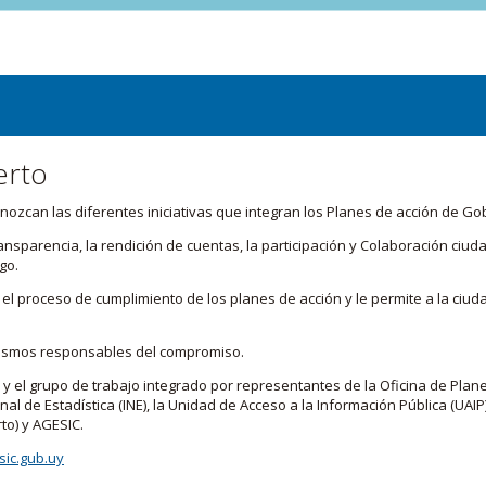
erto
zcan las diferentes iniciativas que integran los Planes de acción de Go
transparencia, la rendición de cuentas, la participación y Colaboración c
go.
l proceso de cumplimiento de los planes de acción y le permite a la ciud
nismos responsables del compromiso.
 y el grupo de trabajo integrado por representantes de la Oficina de Plan
nal de Estadística (INE), la Unidad de Acceso a la Información Pública (UAIP)
to) y AGESIC.
ic.gub.uy