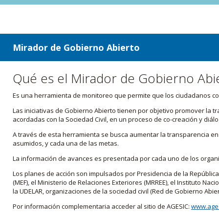
ir a contenido
ir al menú
Mirador de Gobierno Abierto
Qué es el Mirador de Gobierno Abi
Es una herramienta de monitoreo que permite que los ciudadanos cono
Las iniciativas de Gobierno Abierto tienen por objetivo promover la 
acordadas con la Sociedad Civil, en un proceso de co-creación y diálo
A través de esta herramienta se busca aumentar la transparencia en e
asumidos, y cada una de las metas.
La información de avances es presentada por cada uno de los orga
Los planes de acción son impulsados por Presidencia de la República
(MEF), el Ministerio de Relaciones Exteriores (MRREE), el Instituto Nacio
la UDELAR, organizaciones de la sociedad civil (Red de Gobierno Abier
Por información complementaria acceder al sitio de AGESIC:
www.ages