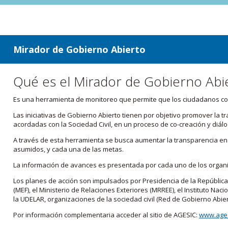
ir a contenido
ir al menú
Mirador de Gobierno Abierto
Qué es el Mirador de Gobierno Abi
Es una herramienta de monitoreo que permite que los ciudadanos cono
Las iniciativas de Gobierno Abierto tienen por objetivo promover la 
acordadas con la Sociedad Civil, en un proceso de co-creación y diálo
A través de esta herramienta se busca aumentar la transparencia en e
asumidos, y cada una de las metas.
La información de avances es presentada por cada uno de los orga
Los planes de acción son impulsados por Presidencia de la República
(MEF), el Ministerio de Relaciones Exteriores (MRREE), el Instituto Nacio
la UDELAR, organizaciones de la sociedad civil (Red de Gobierno Abier
Por información complementaria acceder al sitio de AGESIC:
www.ages