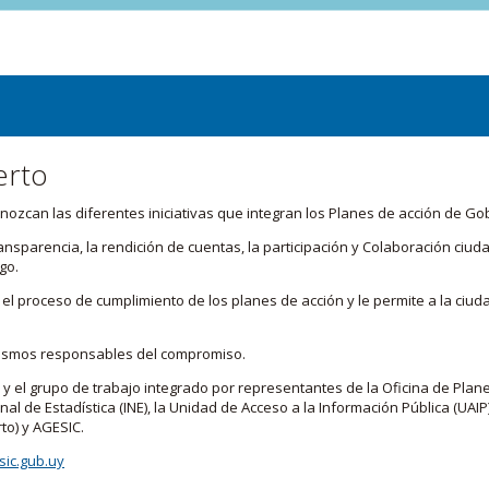
erto
zcan las diferentes iniciativas que integran los Planes de acción de Go
transparencia, la rendición de cuentas, la participación y Colaboración c
go.
l proceso de cumplimiento de los planes de acción y le permite a la ciud
nismos responsables del compromiso.
 y el grupo de trabajo integrado por representantes de la Oficina de Plan
nal de Estadística (INE), la Unidad de Acceso a la Información Pública (UAIP)
to) y AGESIC.
ic.gub.uy