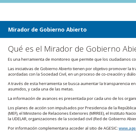
ir a contenido
ir al menú
Mirador de Gobierno Abierto
Qué es el Mirador de Gobierno Abi
Es una herramienta de monitoreo que permite que los ciudadanos cono
Las iniciativas de Gobierno Abierto tienen por objetivo promover la 
acordadas con la Sociedad Civil, en un proceso de co-creación y diálo
A través de esta herramienta se busca aumentar la transparencia en e
asumidos, y cada una de las metas.
La información de avances es presentada por cada uno de los orga
Los planes de acción son impulsados por Presidencia de la República
(MEF), el Ministerio de Relaciones Exteriores (MRREE), el Instituto Nacio
la UDELAR, organizaciones de la sociedad civil (Red de Gobierno Abier
Por información complementaria acceder al sitio de AGESIC:
www.ages