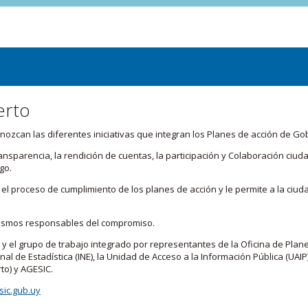
erto
zcan las diferentes iniciativas que integran los Planes de acción de Go
transparencia, la rendición de cuentas, la participación y Colaboración c
go.
l proceso de cumplimiento de los planes de acción y le permite a la ciud
nismos responsables del compromiso.
 y el grupo de trabajo integrado por representantes de la Oficina de Plan
nal de Estadística (INE), la Unidad de Acceso a la Información Pública (UAIP)
to) y AGESIC.
ic.gub.uy