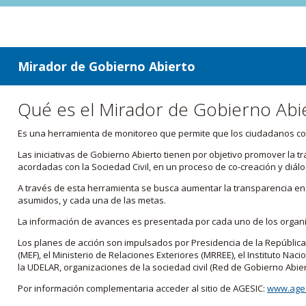
ir a contenido
ir al menú
Mirador de Gobierno Abierto
Qué es el Mirador de Gobierno Abi
Es una herramienta de monitoreo que permite que los ciudadanos cono
Las iniciativas de Gobierno Abierto tienen por objetivo promover la 
acordadas con la Sociedad Civil, en un proceso de co-creación y diálo
A través de esta herramienta se busca aumentar la transparencia en e
asumidos, y cada una de las metas.
La información de avances es presentada por cada uno de los orga
Los planes de acción son impulsados por Presidencia de la República
(MEF), el Ministerio de Relaciones Exteriores (MRREE), el Instituto Nacio
la UDELAR, organizaciones de la sociedad civil (Red de Gobierno Abier
Por información complementaria acceder al sitio de AGESIC:
www.ages