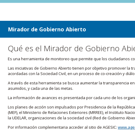
ir a contenido
ir al menú
Mirador de Gobierno Abierto
Qué es el Mirador de Gobierno Abi
Es una herramienta de monitoreo que permite que los ciudadanos cono
Las iniciativas de Gobierno Abierto tienen por objetivo promover la 
acordadas con la Sociedad Civil, en un proceso de co-creación y diálo
A través de esta herramienta se busca aumentar la transparencia en e
asumidos, y cada una de las metas.
La información de avances es presentada por cada uno de los orga
Los planes de acción son impulsados por Presidencia de la República
(MEF), el Ministerio de Relaciones Exteriores (MRREE), el Instituto Nacio
la UDELAR, organizaciones de la sociedad civil (Red de Gobierno Abier
Por información complementaria acceder al sitio de AGESIC:
www.ages