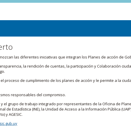
erto
zcan las diferentes iniciativas que integran los Planes de acción de Go
transparencia, la rendición de cuentas, la participación y Colaboración c
go.
l proceso de cumplimiento de los planes de acción y le permite a la ciud
nismos responsables del compromiso.
 y el grupo de trabajo integrado por representantes de la Oficina de Plan
nal de Estadística (INE), la Unidad de Acceso a la Información Pública (UAIP)
to) y AGESIC.
ic.gub.uy