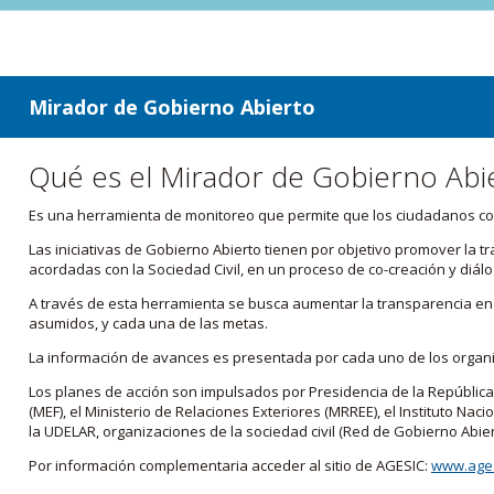
ir a contenido
ir al menú
Mirador de Gobierno Abierto
Qué es el Mirador de Gobierno Abi
Es una herramienta de monitoreo que permite que los ciudadanos cono
Las iniciativas de Gobierno Abierto tienen por objetivo promover la 
acordadas con la Sociedad Civil, en un proceso de co-creación y diálo
A través de esta herramienta se busca aumentar la transparencia en e
asumidos, y cada una de las metas.
La información de avances es presentada por cada uno de los orga
Los planes de acción son impulsados por Presidencia de la República
(MEF), el Ministerio de Relaciones Exteriores (MRREE), el Instituto Nacio
la UDELAR, organizaciones de la sociedad civil (Red de Gobierno Abier
Por información complementaria acceder al sitio de AGESIC:
www.ages