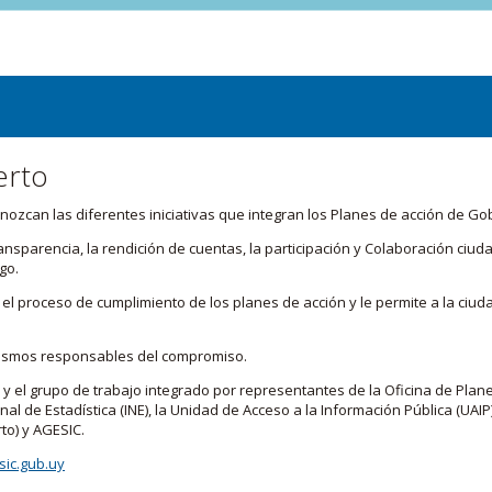
erto
zcan las diferentes iniciativas que integran los Planes de acción de Go
transparencia, la rendición de cuentas, la participación y Colaboración c
go.
l proceso de cumplimiento de los planes de acción y le permite a la ciud
nismos responsables del compromiso.
 y el grupo de trabajo integrado por representantes de la Oficina de Plan
nal de Estadística (INE), la Unidad de Acceso a la Información Pública (UAIP)
to) y AGESIC.
ic.gub.uy