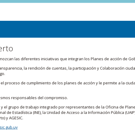
erto
zcan las diferentes iniciativas que integran los Planes de acción de Go
transparencia, la rendición de cuentas, la participación y Colaboración c
go.
l proceso de cumplimiento de los planes de acción y le permite a la ciud
nismos responsables del compromiso.
 y el grupo de trabajo integrado por representantes de la Oficina de Plan
nal de Estadística (INE), la Unidad de Acceso a la Información Pública (UAIP)
to) y AGESIC.
ic.gub.uy