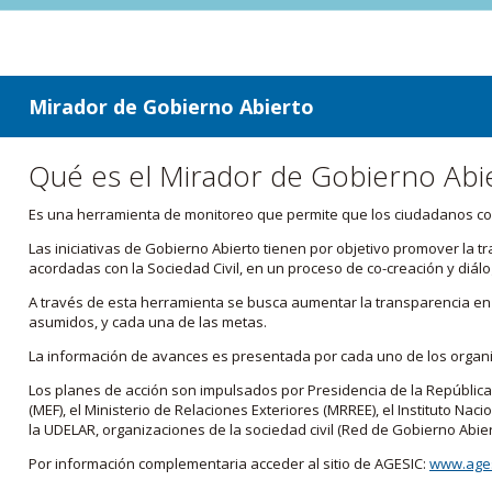
ir a contenido
ir al menú
Mirador de Gobierno Abierto
Qué es el Mirador de Gobierno Abi
Es una herramienta de monitoreo que permite que los ciudadanos cono
Las iniciativas de Gobierno Abierto tienen por objetivo promover la 
acordadas con la Sociedad Civil, en un proceso de co-creación y diálo
A través de esta herramienta se busca aumentar la transparencia en e
asumidos, y cada una de las metas.
La información de avances es presentada por cada uno de los orga
Los planes de acción son impulsados por Presidencia de la República
(MEF), el Ministerio de Relaciones Exteriores (MRREE), el Instituto Nacio
la UDELAR, organizaciones de la sociedad civil (Red de Gobierno Abier
Por información complementaria acceder al sitio de AGESIC:
www.ages