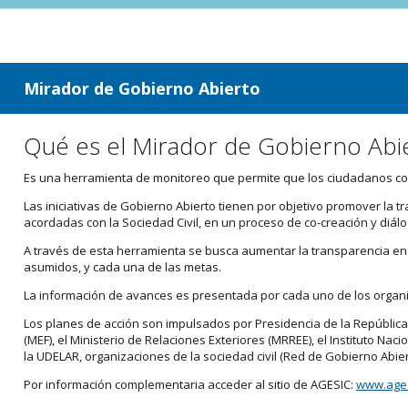
ir a contenido
ir al menú
Mirador de Gobierno Abierto
Qué es el Mirador de Gobierno Abi
Es una herramienta de monitoreo que permite que los ciudadanos cono
Las iniciativas de Gobierno Abierto tienen por objetivo promover la 
acordadas con la Sociedad Civil, en un proceso de co-creación y diálo
A través de esta herramienta se busca aumentar la transparencia en e
asumidos, y cada una de las metas.
La información de avances es presentada por cada uno de los orga
Los planes de acción son impulsados por Presidencia de la República
(MEF), el Ministerio de Relaciones Exteriores (MRREE), el Instituto Nacio
la UDELAR, organizaciones de la sociedad civil (Red de Gobierno Abier
Por información complementaria acceder al sitio de AGESIC:
www.ages