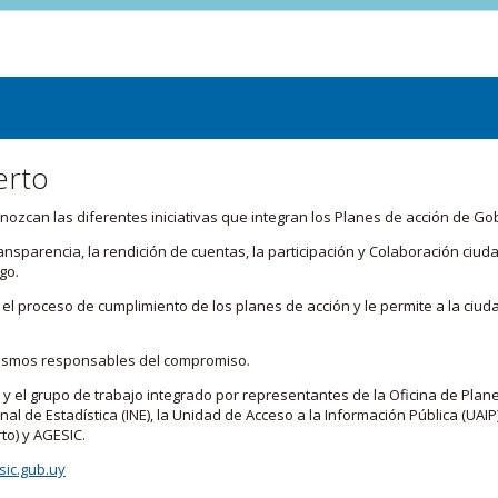
erto
zcan las diferentes iniciativas que integran los Planes de acción de Go
transparencia, la rendición de cuentas, la participación y Colaboración c
go.
l proceso de cumplimiento de los planes de acción y le permite a la ciud
nismos responsables del compromiso.
 y el grupo de trabajo integrado por representantes de la Oficina de Plan
nal de Estadística (INE), la Unidad de Acceso a la Información Pública (UAIP)
to) y AGESIC.
ic.gub.uy