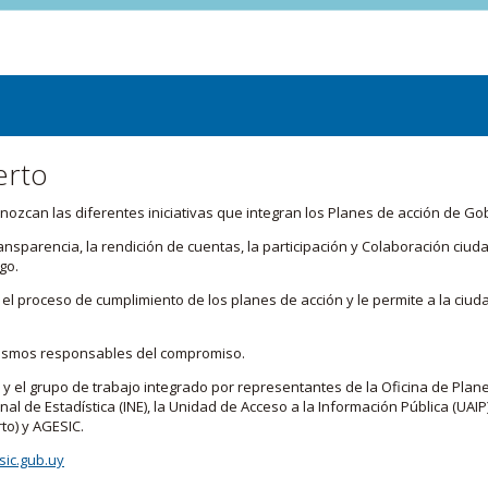
erto
zcan las diferentes iniciativas que integran los Planes de acción de Go
transparencia, la rendición de cuentas, la participación y Colaboración c
go.
l proceso de cumplimiento de los planes de acción y le permite a la ciud
nismos responsables del compromiso.
 y el grupo de trabajo integrado por representantes de la Oficina de Plan
nal de Estadística (INE), la Unidad de Acceso a la Información Pública (UAIP)
to) y AGESIC.
ic.gub.uy