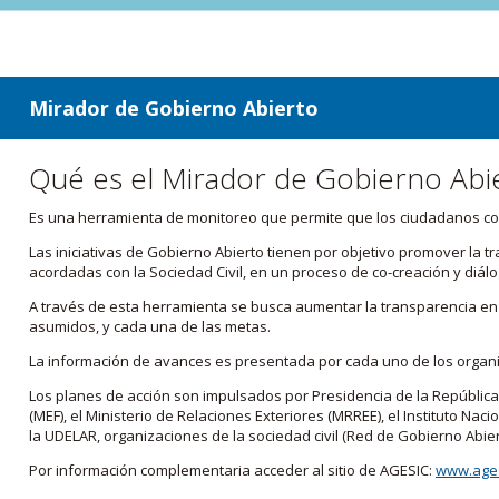
ir a contenido
ir al menú
Mirador de Gobierno Abierto
Qué es el Mirador de Gobierno Abi
Es una herramienta de monitoreo que permite que los ciudadanos cono
Las iniciativas de Gobierno Abierto tienen por objetivo promover la 
acordadas con la Sociedad Civil, en un proceso de co-creación y diálo
A través de esta herramienta se busca aumentar la transparencia en e
asumidos, y cada una de las metas.
La información de avances es presentada por cada uno de los orga
Los planes de acción son impulsados por Presidencia de la República
(MEF), el Ministerio de Relaciones Exteriores (MRREE), el Instituto Nacio
la UDELAR, organizaciones de la sociedad civil (Red de Gobierno Abier
Por información complementaria acceder al sitio de AGESIC:
www.ages