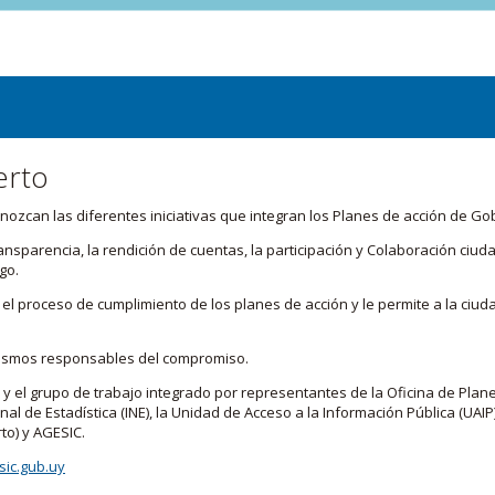
erto
zcan las diferentes iniciativas que integran los Planes de acción de Go
transparencia, la rendición de cuentas, la participación y Colaboración c
go.
l proceso de cumplimiento de los planes de acción y le permite a la ciud
nismos responsables del compromiso.
 y el grupo de trabajo integrado por representantes de la Oficina de Plan
nal de Estadística (INE), la Unidad de Acceso a la Información Pública (UAIP)
to) y AGESIC.
ic.gub.uy