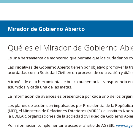
ir a contenido
ir al menú
Mirador de Gobierno Abierto
Qué es el Mirador de Gobierno Abi
Es una herramienta de monitoreo que permite que los ciudadanos cono
Las iniciativas de Gobierno Abierto tienen por objetivo promover la 
acordadas con la Sociedad Civil, en un proceso de co-creación y diálo
A través de esta herramienta se busca aumentar la transparencia en e
asumidos, y cada una de las metas.
La información de avances es presentada por cada uno de los orga
Los planes de acción son impulsados por Presidencia de la República
(MEF), el Ministerio de Relaciones Exteriores (MRREE), el Instituto Nacio
la UDELAR, organizaciones de la sociedad civil (Red de Gobierno Abier
Por información complementaria acceder al sitio de AGESIC:
www.ages