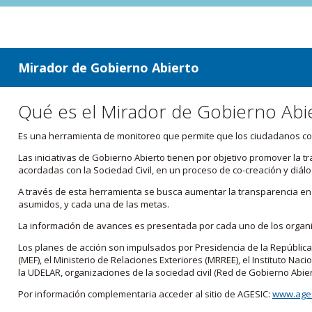
ir a contenido
ir al menú
Mirador de Gobierno Abierto
Qué es el Mirador de Gobierno Abi
Es una herramienta de monitoreo que permite que los ciudadanos cono
Las iniciativas de Gobierno Abierto tienen por objetivo promover la 
acordadas con la Sociedad Civil, en un proceso de co-creación y diálo
A través de esta herramienta se busca aumentar la transparencia en e
asumidos, y cada una de las metas.
La información de avances es presentada por cada uno de los orga
Los planes de acción son impulsados por Presidencia de la República
(MEF), el Ministerio de Relaciones Exteriores (MRREE), el Instituto Nacio
la UDELAR, organizaciones de la sociedad civil (Red de Gobierno Abier
Por información complementaria acceder al sitio de AGESIC:
www.ages