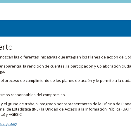
erto
zcan las diferentes iniciativas que integran los Planes de acción de Go
transparencia, la rendición de cuentas, la participación y Colaboración c
go.
l proceso de cumplimiento de los planes de acción y le permite a la ciud
nismos responsables del compromiso.
 y el grupo de trabajo integrado por representantes de la Oficina de Plan
nal de Estadística (INE), la Unidad de Acceso a la Información Pública (UAIP)
to) y AGESIC.
ic.gub.uy