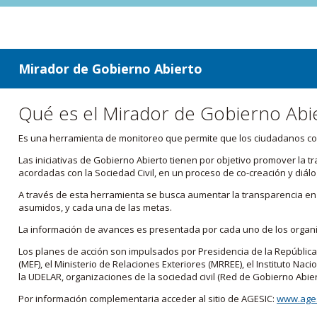
ir a contenido
ir al menú
Mirador de Gobierno Abierto
Qué es el Mirador de Gobierno Abi
Es una herramienta de monitoreo que permite que los ciudadanos cono
Las iniciativas de Gobierno Abierto tienen por objetivo promover la 
acordadas con la Sociedad Civil, en un proceso de co-creación y diálo
A través de esta herramienta se busca aumentar la transparencia en e
asumidos, y cada una de las metas.
La información de avances es presentada por cada uno de los orga
Los planes de acción son impulsados por Presidencia de la República
(MEF), el Ministerio de Relaciones Exteriores (MRREE), el Instituto Nacio
la UDELAR, organizaciones de la sociedad civil (Red de Gobierno Abier
Por información complementaria acceder al sitio de AGESIC:
www.ages