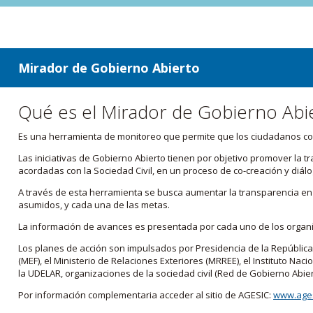
ir a contenido
ir al menú
Mirador de Gobierno Abierto
Qué es el Mirador de Gobierno Abi
Es una herramienta de monitoreo que permite que los ciudadanos cono
Las iniciativas de Gobierno Abierto tienen por objetivo promover la 
acordadas con la Sociedad Civil, en un proceso de co-creación y diálo
A través de esta herramienta se busca aumentar la transparencia en e
asumidos, y cada una de las metas.
La información de avances es presentada por cada uno de los orga
Los planes de acción son impulsados por Presidencia de la República
(MEF), el Ministerio de Relaciones Exteriores (MRREE), el Instituto Nacio
la UDELAR, organizaciones de la sociedad civil (Red de Gobierno Abier
Por información complementaria acceder al sitio de AGESIC:
www.ages