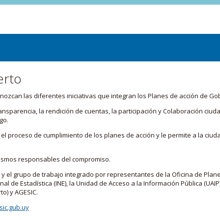
erto
zcan las diferentes iniciativas que integran los Planes de acción de Go
transparencia, la rendición de cuentas, la participación y Colaboración c
go.
l proceso de cumplimiento de los planes de acción y le permite a la ciud
nismos responsables del compromiso.
 y el grupo de trabajo integrado por representantes de la Oficina de Plan
nal de Estadística (INE), la Unidad de Acceso a la Información Pública (UAIP)
to) y AGESIC.
ic.gub.uy