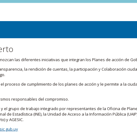
erto
zcan las diferentes iniciativas que integran los Planes de acción de Go
transparencia, la rendición de cuentas, la participación y Colaboración c
go.
l proceso de cumplimiento de los planes de acción y le permite a la ciud
nismos responsables del compromiso.
 y el grupo de trabajo integrado por representantes de la Oficina de Plan
nal de Estadística (INE), la Unidad de Acceso a la Información Pública (UAIP)
to) y AGESIC.
ic.gub.uy