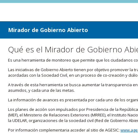
ir a contenido
ir al menú
Mirador de Gobierno Abierto
Qué es el Mirador de Gobierno Abi
Es una herramienta de monitoreo que permite que los ciudadanos cono
Las iniciativas de Gobierno Abierto tienen por objetivo promover la 
acordadas con la Sociedad Civil, en un proceso de co-creación y diálo
A través de esta herramienta se busca aumentar la transparencia en e
asumidos, y cada una de las metas.
La información de avances es presentada por cada uno de los orga
Los planes de acción son impulsados por Presidencia de la República
(MEF), el Ministerio de Relaciones Exteriores (MRREE), el Instituto Nacio
la UDELAR, organizaciones de la sociedad civil (Red de Gobierno Abier
Por información complementaria acceder al sitio de AGESIC:
www.ages