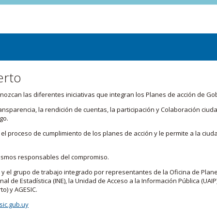
erto
zcan las diferentes iniciativas que integran los Planes de acción de Go
transparencia, la rendición de cuentas, la participación y Colaboración c
go.
l proceso de cumplimiento de los planes de acción y le permite a la ciud
nismos responsables del compromiso.
 y el grupo de trabajo integrado por representantes de la Oficina de Plan
nal de Estadística (INE), la Unidad de Acceso a la Información Pública (UAIP)
to) y AGESIC.
ic.gub.uy