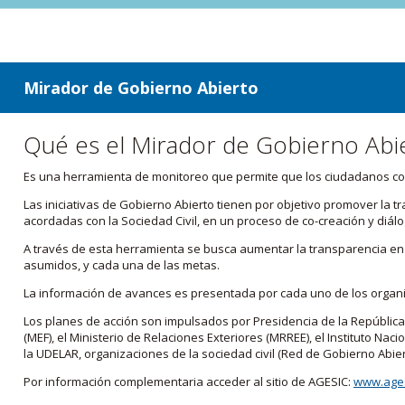
ir a contenido
ir al menú
Mirador de Gobierno Abierto
Qué es el Mirador de Gobierno Abi
Es una herramienta de monitoreo que permite que los ciudadanos cono
Las iniciativas de Gobierno Abierto tienen por objetivo promover la 
acordadas con la Sociedad Civil, en un proceso de co-creación y diálo
A través de esta herramienta se busca aumentar la transparencia en e
asumidos, y cada una de las metas.
La información de avances es presentada por cada uno de los orga
Los planes de acción son impulsados por Presidencia de la República
(MEF), el Ministerio de Relaciones Exteriores (MRREE), el Instituto Nacio
la UDELAR, organizaciones de la sociedad civil (Red de Gobierno Abier
Por información complementaria acceder al sitio de AGESIC:
www.ages