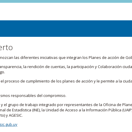
erto
zcan las diferentes iniciativas que integran los Planes de acción de Go
transparencia, la rendición de cuentas, la participación y Colaboración c
go.
l proceso de cumplimiento de los planes de acción y le permite a la ciud
nismos responsables del compromiso.
 y el grupo de trabajo integrado por representantes de la Oficina de Plan
nal de Estadística (INE), la Unidad de Acceso a la Información Pública (UAIP)
to) y AGESIC.
ic.gub.uy