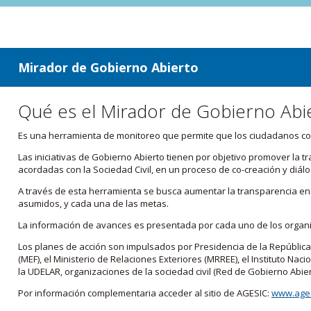
ir a contenido
ir al menú
Mirador de Gobierno Abierto
Qué es el Mirador de Gobierno Abi
Es una herramienta de monitoreo que permite que los ciudadanos cono
Las iniciativas de Gobierno Abierto tienen por objetivo promover la 
acordadas con la Sociedad Civil, en un proceso de co-creación y diálo
A través de esta herramienta se busca aumentar la transparencia en e
asumidos, y cada una de las metas.
La información de avances es presentada por cada uno de los orga
Los planes de acción son impulsados por Presidencia de la República
(MEF), el Ministerio de Relaciones Exteriores (MRREE), el Instituto Nacio
la UDELAR, organizaciones de la sociedad civil (Red de Gobierno Abier
Por información complementaria acceder al sitio de AGESIC:
www.ages