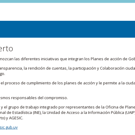
erto
zcan las diferentes iniciativas que integran los Planes de acción de Go
transparencia, la rendición de cuentas, la participación y Colaboración c
go.
l proceso de cumplimiento de los planes de acción y le permite a la ciud
nismos responsables del compromiso.
 y el grupo de trabajo integrado por representantes de la Oficina de Plan
nal de Estadística (INE), la Unidad de Acceso a la Información Pública (UAIP)
to) y AGESIC.
ic.gub.uy