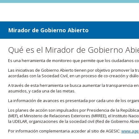
ir a contenido
ir al menú
Mirador de Gobierno Abierto
Qué es el Mirador de Gobierno Abi
Es una herramienta de monitoreo que permite que los ciudadanos cono
Las iniciativas de Gobierno Abierto tienen por objetivo promover la 
acordadas con la Sociedad Civil, en un proceso de co-creación y diálo
A través de esta herramienta se busca aumentar la transparencia en e
asumidos, y cada una de las metas.
La información de avances es presentada por cada uno de los orga
Los planes de acción son impulsados por Presidencia de la República
(MEF), el Ministerio de Relaciones Exteriores (MRREE), el Instituto Nacio
la UDELAR, organizaciones de la sociedad civil (Red de Gobierno Abier
Por información complementaria acceder al sitio de AGESIC:
www.ages