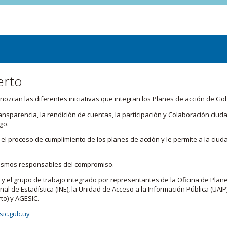
erto
zcan las diferentes iniciativas que integran los Planes de acción de Go
transparencia, la rendición de cuentas, la participación y Colaboración c
go.
l proceso de cumplimiento de los planes de acción y le permite a la ciud
nismos responsables del compromiso.
 y el grupo de trabajo integrado por representantes de la Oficina de Plan
nal de Estadística (INE), la Unidad de Acceso a la Información Pública (UAIP)
to) y AGESIC.
ic.gub.uy