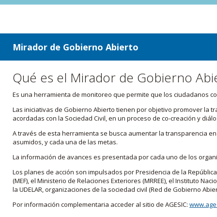
ir a contenido
ir al menú
Mirador de Gobierno Abierto
Qué es el Mirador de Gobierno Abi
Es una herramienta de monitoreo que permite que los ciudadanos cono
Las iniciativas de Gobierno Abierto tienen por objetivo promover la 
acordadas con la Sociedad Civil, en un proceso de co-creación y diálo
A través de esta herramienta se busca aumentar la transparencia en e
asumidos, y cada una de las metas.
La información de avances es presentada por cada uno de los orga
Los planes de acción son impulsados por Presidencia de la República
(MEF), el Ministerio de Relaciones Exteriores (MRREE), el Instituto Nacio
la UDELAR, organizaciones de la sociedad civil (Red de Gobierno Abier
Por información complementaria acceder al sitio de AGESIC:
www.ages