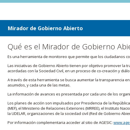
ir a contenido
ir al menú
Mirador de Gobierno Abierto
Qué es el Mirador de Gobierno Abi
Es una herramienta de monitoreo que permite que los ciudadanos cono
Las iniciativas de Gobierno Abierto tienen por objetivo promover la 
acordadas con la Sociedad Civil, en un proceso de co-creación y diálo
A través de esta herramienta se busca aumentar la transparencia en e
asumidos, y cada una de las metas.
La información de avances es presentada por cada uno de los orga
Los planes de acción son impulsados por Presidencia de la República
(MEF), el Ministerio de Relaciones Exteriores (MRREE), el Instituto Nacio
la UDELAR, organizaciones de la sociedad civil (Red de Gobierno Abier
Por información complementaria acceder al sitio de AGESIC:
www.ages