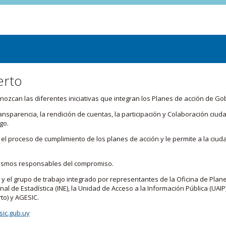
erto
zcan las diferentes iniciativas que integran los Planes de acción de Go
transparencia, la rendición de cuentas, la participación y Colaboración c
go.
l proceso de cumplimiento de los planes de acción y le permite a la ciud
nismos responsables del compromiso.
 y el grupo de trabajo integrado por representantes de la Oficina de Plan
nal de Estadística (INE), la Unidad de Acceso a la Información Pública (UAIP)
to) y AGESIC.
ic.gub.uy