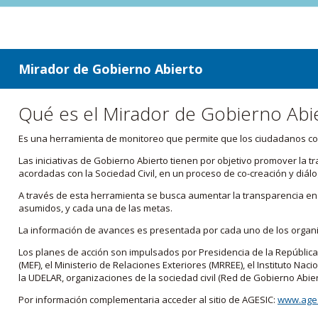
ir a contenido
ir al menú
Mirador de Gobierno Abierto
Qué es el Mirador de Gobierno Abi
Es una herramienta de monitoreo que permite que los ciudadanos cono
Las iniciativas de Gobierno Abierto tienen por objetivo promover la 
acordadas con la Sociedad Civil, en un proceso de co-creación y diálo
A través de esta herramienta se busca aumentar la transparencia en e
asumidos, y cada una de las metas.
La información de avances es presentada por cada uno de los orga
Los planes de acción son impulsados por Presidencia de la República
(MEF), el Ministerio de Relaciones Exteriores (MRREE), el Instituto Nacio
la UDELAR, organizaciones de la sociedad civil (Red de Gobierno Abier
Por información complementaria acceder al sitio de AGESIC:
www.ages