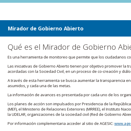
ir a contenido
ir al menú
Mirador de Gobierno Abierto
Qué es el Mirador de Gobierno Abi
Es una herramienta de monitoreo que permite que los ciudadanos cono
Las iniciativas de Gobierno Abierto tienen por objetivo promover la 
acordadas con la Sociedad Civil, en un proceso de co-creación y diálo
A través de esta herramienta se busca aumentar la transparencia en e
asumidos, y cada una de las metas.
La información de avances es presentada por cada uno de los orga
Los planes de acción son impulsados por Presidencia de la República
(MEF), el Ministerio de Relaciones Exteriores (MRREE), el Instituto Nacio
la UDELAR, organizaciones de la sociedad civil (Red de Gobierno Abier
Por información complementaria acceder al sitio de AGESIC:
www.ages