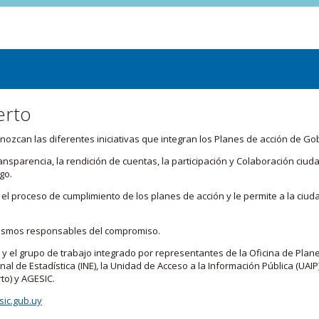
erto
zcan las diferentes iniciativas que integran los Planes de acción de Go
transparencia, la rendición de cuentas, la participación y Colaboración c
go.
l proceso de cumplimiento de los planes de acción y le permite a la ciud
nismos responsables del compromiso.
 y el grupo de trabajo integrado por representantes de la Oficina de Plan
nal de Estadística (INE), la Unidad de Acceso a la Información Pública (UAIP)
to) y AGESIC.
ic.gub.uy