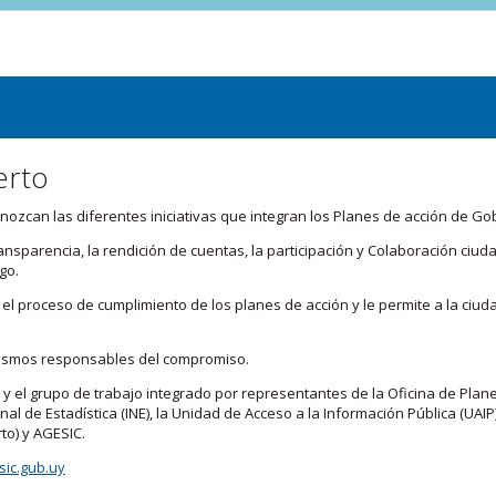
erto
zcan las diferentes iniciativas que integran los Planes de acción de Go
transparencia, la rendición de cuentas, la participación y Colaboración c
go.
l proceso de cumplimiento de los planes de acción y le permite a la ciud
nismos responsables del compromiso.
 y el grupo de trabajo integrado por representantes de la Oficina de Plan
nal de Estadística (INE), la Unidad de Acceso a la Información Pública (UAIP)
to) y AGESIC.
ic.gub.uy