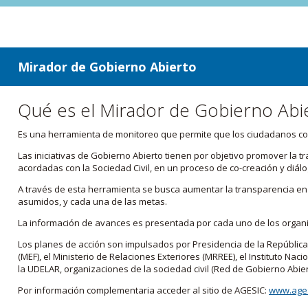
ir a contenido
ir al menú
Mirador de Gobierno Abierto
Qué es el Mirador de Gobierno Abi
Es una herramienta de monitoreo que permite que los ciudadanos cono
Las iniciativas de Gobierno Abierto tienen por objetivo promover la 
acordadas con la Sociedad Civil, en un proceso de co-creación y diálo
A través de esta herramienta se busca aumentar la transparencia en e
asumidos, y cada una de las metas.
La información de avances es presentada por cada uno de los orga
Los planes de acción son impulsados por Presidencia de la República
(MEF), el Ministerio de Relaciones Exteriores (MRREE), el Instituto Nacio
la UDELAR, organizaciones de la sociedad civil (Red de Gobierno Abier
Por información complementaria acceder al sitio de AGESIC:
www.ages