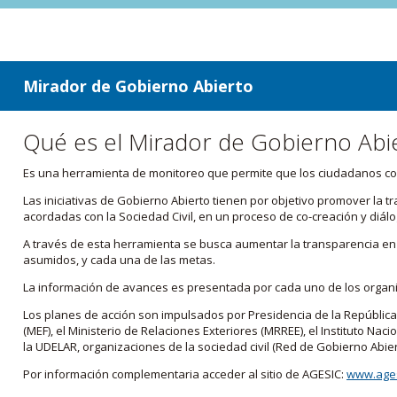
ir a contenido
ir al menú
Mirador de Gobierno Abierto
Qué es el Mirador de Gobierno Abi
Es una herramienta de monitoreo que permite que los ciudadanos cono
Las iniciativas de Gobierno Abierto tienen por objetivo promover la 
acordadas con la Sociedad Civil, en un proceso de co-creación y diálo
A través de esta herramienta se busca aumentar la transparencia en e
asumidos, y cada una de las metas.
La información de avances es presentada por cada uno de los orga
Los planes de acción son impulsados por Presidencia de la República
(MEF), el Ministerio de Relaciones Exteriores (MRREE), el Instituto Nacio
la UDELAR, organizaciones de la sociedad civil (Red de Gobierno Abier
Por información complementaria acceder al sitio de AGESIC:
www.ages