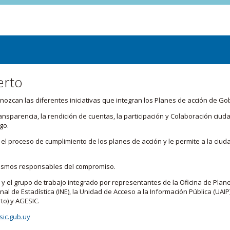
erto
zcan las diferentes iniciativas que integran los Planes de acción de Go
transparencia, la rendición de cuentas, la participación y Colaboración c
go.
l proceso de cumplimiento de los planes de acción y le permite a la ciud
nismos responsables del compromiso.
 y el grupo de trabajo integrado por representantes de la Oficina de Plan
nal de Estadística (INE), la Unidad de Acceso a la Información Pública (UAIP)
to) y AGESIC.
ic.gub.uy