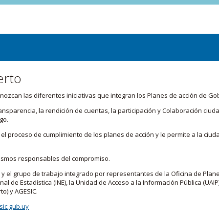
erto
zcan las diferentes iniciativas que integran los Planes de acción de Go
transparencia, la rendición de cuentas, la participación y Colaboración c
go.
l proceso de cumplimiento de los planes de acción y le permite a la ciud
nismos responsables del compromiso.
 y el grupo de trabajo integrado por representantes de la Oficina de Plan
nal de Estadística (INE), la Unidad de Acceso a la Información Pública (UAIP)
to) y AGESIC.
ic.gub.uy