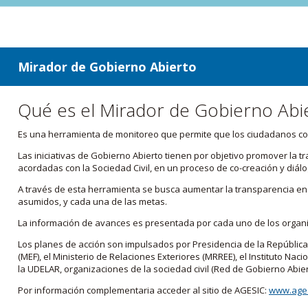
ir a contenido
ir al menú
Mirador de Gobierno Abierto
Qué es el Mirador de Gobierno Abi
Es una herramienta de monitoreo que permite que los ciudadanos cono
Las iniciativas de Gobierno Abierto tienen por objetivo promover la 
acordadas con la Sociedad Civil, en un proceso de co-creación y diálo
A través de esta herramienta se busca aumentar la transparencia en e
asumidos, y cada una de las metas.
La información de avances es presentada por cada uno de los orga
Los planes de acción son impulsados por Presidencia de la República
(MEF), el Ministerio de Relaciones Exteriores (MRREE), el Instituto Nacio
la UDELAR, organizaciones de la sociedad civil (Red de Gobierno Abier
Por información complementaria acceder al sitio de AGESIC:
www.ages