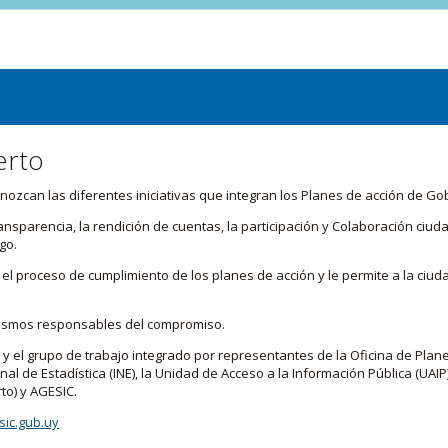
erto
zcan las diferentes iniciativas que integran los Planes de acción de Go
transparencia, la rendición de cuentas, la participación y Colaboración c
go.
l proceso de cumplimiento de los planes de acción y le permite a la ciud
nismos responsables del compromiso.
 y el grupo de trabajo integrado por representantes de la Oficina de Plan
nal de Estadística (INE), la Unidad de Acceso a la Información Pública (UAIP)
to) y AGESIC.
ic.gub.uy