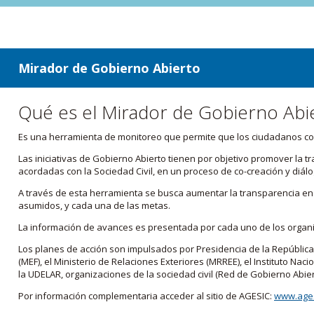
ir a contenido
ir al menú
Mirador de Gobierno Abierto
Qué es el Mirador de Gobierno Abi
Es una herramienta de monitoreo que permite que los ciudadanos cono
Las iniciativas de Gobierno Abierto tienen por objetivo promover la 
acordadas con la Sociedad Civil, en un proceso de co-creación y diálo
A través de esta herramienta se busca aumentar la transparencia en e
asumidos, y cada una de las metas.
La información de avances es presentada por cada uno de los orga
Los planes de acción son impulsados por Presidencia de la República
(MEF), el Ministerio de Relaciones Exteriores (MRREE), el Instituto Nacio
la UDELAR, organizaciones de la sociedad civil (Red de Gobierno Abier
Por información complementaria acceder al sitio de AGESIC:
www.ages