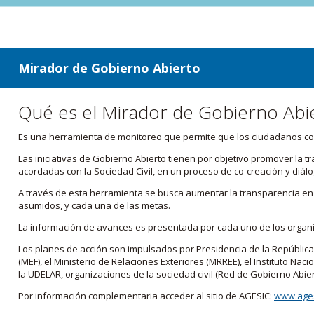
ir a contenido
ir al menú
Mirador de Gobierno Abierto
Qué es el Mirador de Gobierno Abi
Es una herramienta de monitoreo que permite que los ciudadanos cono
Las iniciativas de Gobierno Abierto tienen por objetivo promover la 
acordadas con la Sociedad Civil, en un proceso de co-creación y diálo
A través de esta herramienta se busca aumentar la transparencia en e
asumidos, y cada una de las metas.
La información de avances es presentada por cada uno de los orga
Los planes de acción son impulsados por Presidencia de la República
(MEF), el Ministerio de Relaciones Exteriores (MRREE), el Instituto Nacio
la UDELAR, organizaciones de la sociedad civil (Red de Gobierno Abier
Por información complementaria acceder al sitio de AGESIC:
www.ages