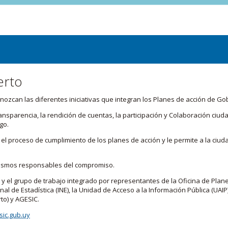
erto
zcan las diferentes iniciativas que integran los Planes de acción de Go
transparencia, la rendición de cuentas, la participación y Colaboración c
go.
l proceso de cumplimiento de los planes de acción y le permite a la ciud
nismos responsables del compromiso.
 y el grupo de trabajo integrado por representantes de la Oficina de Plan
nal de Estadística (INE), la Unidad de Acceso a la Información Pública (UAIP)
to) y AGESIC.
ic.gub.uy