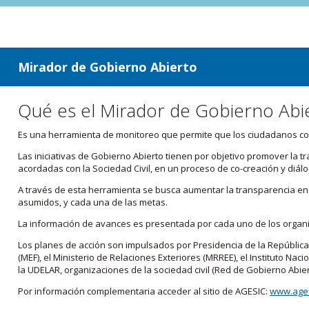
ir a contenido
ir al menú
Mirador de Gobierno Abierto
Qué es el Mirador de Gobierno Abi
Es una herramienta de monitoreo que permite que los ciudadanos cono
Las iniciativas de Gobierno Abierto tienen por objetivo promover la 
acordadas con la Sociedad Civil, en un proceso de co-creación y diálo
A través de esta herramienta se busca aumentar la transparencia en e
asumidos, y cada una de las metas.
La información de avances es presentada por cada uno de los orga
Los planes de acción son impulsados por Presidencia de la República
(MEF), el Ministerio de Relaciones Exteriores (MRREE), el Instituto Nacio
la UDELAR, organizaciones de la sociedad civil (Red de Gobierno Abier
Por información complementaria acceder al sitio de AGESIC:
www.ages