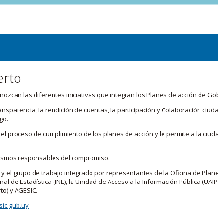
erto
zcan las diferentes iniciativas que integran los Planes de acción de Go
transparencia, la rendición de cuentas, la participación y Colaboración c
go.
l proceso de cumplimiento de los planes de acción y le permite a la ciud
nismos responsables del compromiso.
 y el grupo de trabajo integrado por representantes de la Oficina de Plan
nal de Estadística (INE), la Unidad de Acceso a la Información Pública (UAIP)
to) y AGESIC.
ic.gub.uy