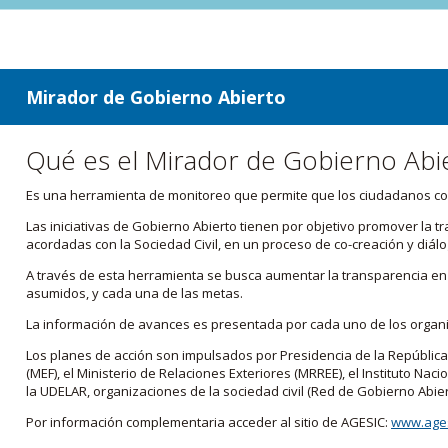
ir a contenido
ir al menú
Mirador de Gobierno Abierto
Qué es el Mirador de Gobierno Abi
Es una herramienta de monitoreo que permite que los ciudadanos cono
Las iniciativas de Gobierno Abierto tienen por objetivo promover la 
acordadas con la Sociedad Civil, en un proceso de co-creación y diálo
A través de esta herramienta se busca aumentar la transparencia en e
asumidos, y cada una de las metas.
La información de avances es presentada por cada uno de los orga
Los planes de acción son impulsados por Presidencia de la República
(MEF), el Ministerio de Relaciones Exteriores (MRREE), el Instituto Nacio
la UDELAR, organizaciones de la sociedad civil (Red de Gobierno Abier
Por información complementaria acceder al sitio de AGESIC:
www.ages