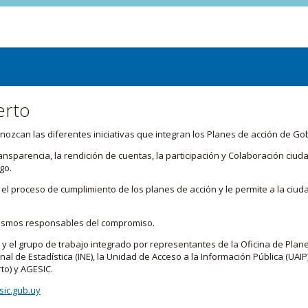
erto
zcan las diferentes iniciativas que integran los Planes de acción de Go
transparencia, la rendición de cuentas, la participación y Colaboración c
go.
l proceso de cumplimiento de los planes de acción y le permite a la ciud
nismos responsables del compromiso.
 y el grupo de trabajo integrado por representantes de la Oficina de Plan
nal de Estadística (INE), la Unidad de Acceso a la Información Pública (UAIP)
to) y AGESIC.
ic.gub.uy