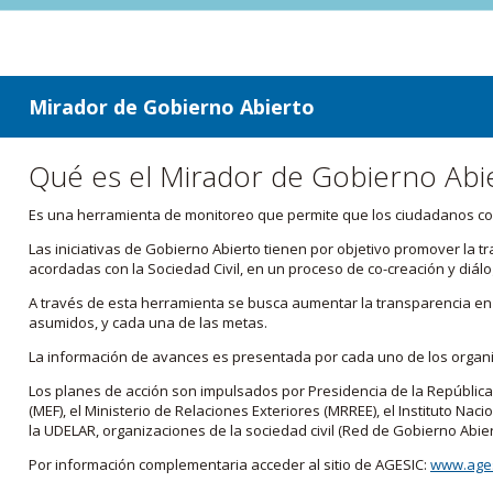
ir a contenido
ir al menú
Mirador de Gobierno Abierto
Qué es el Mirador de Gobierno Abi
Es una herramienta de monitoreo que permite que los ciudadanos cono
Las iniciativas de Gobierno Abierto tienen por objetivo promover la 
acordadas con la Sociedad Civil, en un proceso de co-creación y diálo
A través de esta herramienta se busca aumentar la transparencia en e
asumidos, y cada una de las metas.
La información de avances es presentada por cada uno de los orga
Los planes de acción son impulsados por Presidencia de la República
(MEF), el Ministerio de Relaciones Exteriores (MRREE), el Instituto Nacio
la UDELAR, organizaciones de la sociedad civil (Red de Gobierno Abier
Por información complementaria acceder al sitio de AGESIC:
www.ages