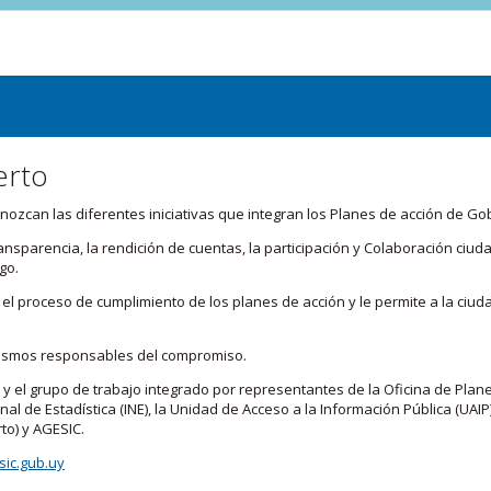
erto
zcan las diferentes iniciativas que integran los Planes de acción de Go
transparencia, la rendición de cuentas, la participación y Colaboración c
go.
l proceso de cumplimiento de los planes de acción y le permite a la ciud
nismos responsables del compromiso.
 y el grupo de trabajo integrado por representantes de la Oficina de Plan
nal de Estadística (INE), la Unidad de Acceso a la Información Pública (UAIP)
to) y AGESIC.
ic.gub.uy