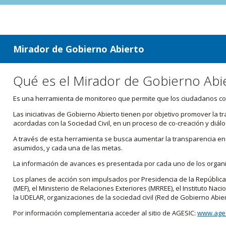
ir a contenido
ir al menú
Mirador de Gobierno Abierto
Qué es el Mirador de Gobierno Abi
Es una herramienta de monitoreo que permite que los ciudadanos cono
Las iniciativas de Gobierno Abierto tienen por objetivo promover la 
acordadas con la Sociedad Civil, en un proceso de co-creación y diálo
A través de esta herramienta se busca aumentar la transparencia en e
asumidos, y cada una de las metas.
La información de avances es presentada por cada uno de los orga
Los planes de acción son impulsados por Presidencia de la República
(MEF), el Ministerio de Relaciones Exteriores (MRREE), el Instituto Nacio
la UDELAR, organizaciones de la sociedad civil (Red de Gobierno Abier
Por información complementaria acceder al sitio de AGESIC:
www.ages