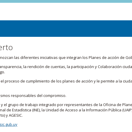
erto
zcan las diferentes iniciativas que integran los Planes de acción de Go
transparencia, la rendición de cuentas, la participación y Colaboración c
go.
l proceso de cumplimiento de los planes de acción y le permite a la ciud
nismos responsables del compromiso.
 y el grupo de trabajo integrado por representantes de la Oficina de Plan
nal de Estadística (INE), la Unidad de Acceso a la Información Pública (UAIP)
to) y AGESIC.
ic.gub.uy