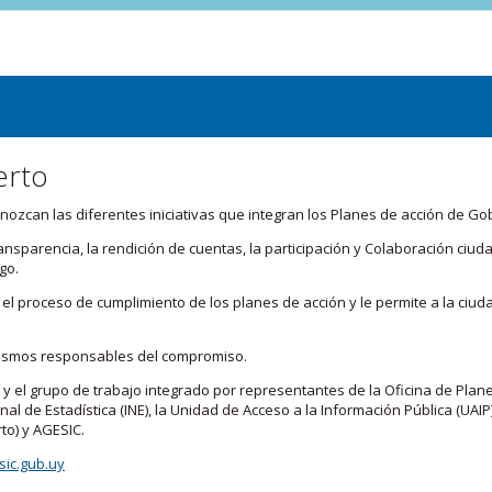
erto
zcan las diferentes iniciativas que integran los Planes de acción de Go
transparencia, la rendición de cuentas, la participación y Colaboración c
go.
l proceso de cumplimiento de los planes de acción y le permite a la ciud
nismos responsables del compromiso.
 y el grupo de trabajo integrado por representantes de la Oficina de Plan
nal de Estadística (INE), la Unidad de Acceso a la Información Pública (UAIP)
to) y AGESIC.
ic.gub.uy