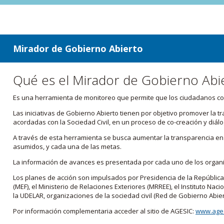
ir a contenido
ir al menú
Mirador de Gobierno Abierto
Qué es el Mirador de Gobierno Abi
Es una herramienta de monitoreo que permite que los ciudadanos cono
Las iniciativas de Gobierno Abierto tienen por objetivo promover la 
acordadas con la Sociedad Civil, en un proceso de co-creación y diálo
A través de esta herramienta se busca aumentar la transparencia en e
asumidos, y cada una de las metas.
La información de avances es presentada por cada uno de los orga
Los planes de acción son impulsados por Presidencia de la República
(MEF), el Ministerio de Relaciones Exteriores (MRREE), el Instituto Nacio
la UDELAR, organizaciones de la sociedad civil (Red de Gobierno Abier
Por información complementaria acceder al sitio de AGESIC:
www.ages