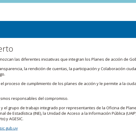
erto
zcan las diferentes iniciativas que integran los Planes de acción de Go
transparencia, la rendición de cuentas, la participación y Colaboración c
go.
l proceso de cumplimiento de los planes de acción y le permite a la ciud
nismos responsables del compromiso.
 y el grupo de trabajo integrado por representantes de la Oficina de Plan
nal de Estadística (INE), la Unidad de Acceso a la Información Pública (UAIP)
to) y AGESIC.
ic.gub.uy