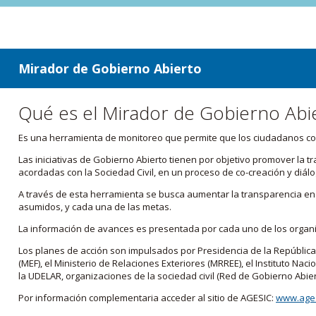
ir a contenido
ir al menú
Mirador de Gobierno Abierto
Qué es el Mirador de Gobierno Abi
Es una herramienta de monitoreo que permite que los ciudadanos cono
Las iniciativas de Gobierno Abierto tienen por objetivo promover la 
acordadas con la Sociedad Civil, en un proceso de co-creación y diálo
A través de esta herramienta se busca aumentar la transparencia en e
asumidos, y cada una de las metas.
La información de avances es presentada por cada uno de los orga
Los planes de acción son impulsados por Presidencia de la República
(MEF), el Ministerio de Relaciones Exteriores (MRREE), el Instituto Nacio
la UDELAR, organizaciones de la sociedad civil (Red de Gobierno Abier
Por información complementaria acceder al sitio de AGESIC:
www.ages