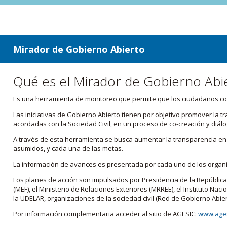
ir a contenido
ir al menú
Mirador de Gobierno Abierto
Qué es el Mirador de Gobierno Abi
Es una herramienta de monitoreo que permite que los ciudadanos cono
Las iniciativas de Gobierno Abierto tienen por objetivo promover la 
acordadas con la Sociedad Civil, en un proceso de co-creación y diálo
A través de esta herramienta se busca aumentar la transparencia en e
asumidos, y cada una de las metas.
La información de avances es presentada por cada uno de los orga
Los planes de acción son impulsados por Presidencia de la República
(MEF), el Ministerio de Relaciones Exteriores (MRREE), el Instituto Nacio
la UDELAR, organizaciones de la sociedad civil (Red de Gobierno Abier
Por información complementaria acceder al sitio de AGESIC:
www.ages