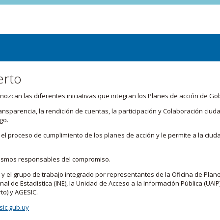
erto
zcan las diferentes iniciativas que integran los Planes de acción de Go
transparencia, la rendición de cuentas, la participación y Colaboración c
go.
l proceso de cumplimiento de los planes de acción y le permite a la ciud
nismos responsables del compromiso.
 y el grupo de trabajo integrado por representantes de la Oficina de Plan
nal de Estadística (INE), la Unidad de Acceso a la Información Pública (UAIP)
to) y AGESIC.
ic.gub.uy