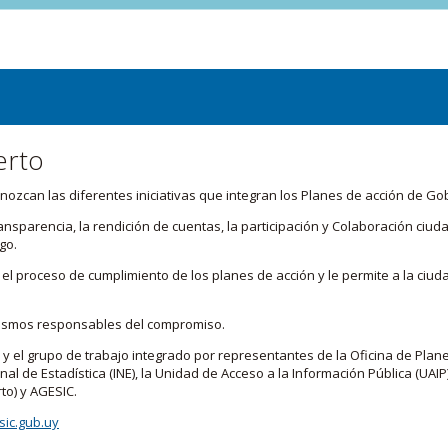
erto
zcan las diferentes iniciativas que integran los Planes de acción de Go
transparencia, la rendición de cuentas, la participación y Colaboración c
go.
l proceso de cumplimiento de los planes de acción y le permite a la ciud
nismos responsables del compromiso.
 y el grupo de trabajo integrado por representantes de la Oficina de Plan
nal de Estadística (INE), la Unidad de Acceso a la Información Pública (UAIP)
to) y AGESIC.
ic.gub.uy