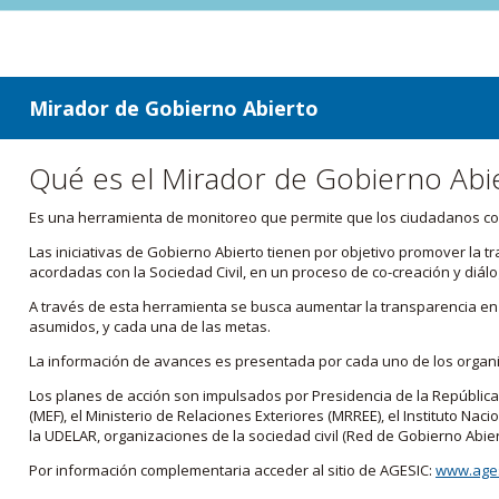
ir a contenido
ir al menú
Mirador de Gobierno Abierto
Qué es el Mirador de Gobierno Abi
Es una herramienta de monitoreo que permite que los ciudadanos cono
Las iniciativas de Gobierno Abierto tienen por objetivo promover la 
acordadas con la Sociedad Civil, en un proceso de co-creación y diálo
A través de esta herramienta se busca aumentar la transparencia en e
asumidos, y cada una de las metas.
La información de avances es presentada por cada uno de los orga
Los planes de acción son impulsados por Presidencia de la República
(MEF), el Ministerio de Relaciones Exteriores (MRREE), el Instituto Nacio
la UDELAR, organizaciones de la sociedad civil (Red de Gobierno Abier
Por información complementaria acceder al sitio de AGESIC:
www.ages