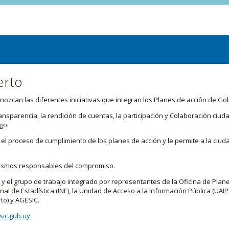
erto
zcan las diferentes iniciativas que integran los Planes de acción de Go
transparencia, la rendición de cuentas, la participación y Colaboración c
go.
l proceso de cumplimiento de los planes de acción y le permite a la ciud
nismos responsables del compromiso.
 y el grupo de trabajo integrado por representantes de la Oficina de Plan
nal de Estadística (INE), la Unidad de Acceso a la Información Pública (UAIP)
to) y AGESIC.
ic.gub.uy