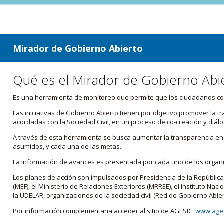
ir a contenido
ir al menú
Mirador de Gobierno Abierto
Qué es el Mirador de Gobierno Abi
Es una herramienta de monitoreo que permite que los ciudadanos cono
Las iniciativas de Gobierno Abierto tienen por objetivo promover la 
acordadas con la Sociedad Civil, en un proceso de co-creación y diálo
A través de esta herramienta se busca aumentar la transparencia en e
asumidos, y cada una de las metas.
La información de avances es presentada por cada uno de los orga
Los planes de acción son impulsados por Presidencia de la República
(MEF), el Ministerio de Relaciones Exteriores (MRREE), el Instituto Nacio
la UDELAR, organizaciones de la sociedad civil (Red de Gobierno Abier
Por información complementaria acceder al sitio de AGESIC:
www.ages