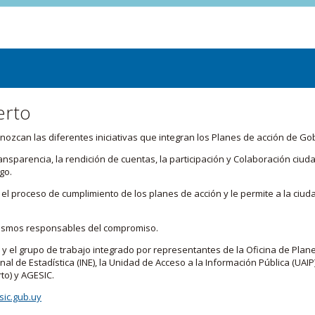
erto
zcan las diferentes iniciativas que integran los Planes de acción de Go
transparencia, la rendición de cuentas, la participación y Colaboración c
go.
l proceso de cumplimiento de los planes de acción y le permite a la ciud
nismos responsables del compromiso.
 y el grupo de trabajo integrado por representantes de la Oficina de Plan
nal de Estadística (INE), la Unidad de Acceso a la Información Pública (UAIP)
to) y AGESIC.
ic.gub.uy