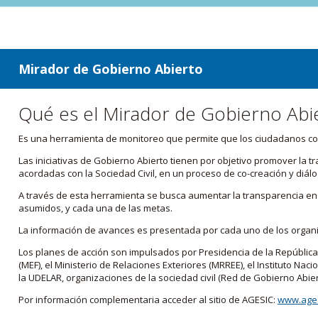
ir a contenido
ir al menú
Mirador de Gobierno Abierto
Qué es el Mirador de Gobierno Abi
Es una herramienta de monitoreo que permite que los ciudadanos cono
Las iniciativas de Gobierno Abierto tienen por objetivo promover la 
acordadas con la Sociedad Civil, en un proceso de co-creación y diálo
A través de esta herramienta se busca aumentar la transparencia en e
asumidos, y cada una de las metas.
La información de avances es presentada por cada uno de los orga
Los planes de acción son impulsados por Presidencia de la República
(MEF), el Ministerio de Relaciones Exteriores (MRREE), el Instituto Nacio
la UDELAR, organizaciones de la sociedad civil (Red de Gobierno Abier
Por información complementaria acceder al sitio de AGESIC:
www.ages