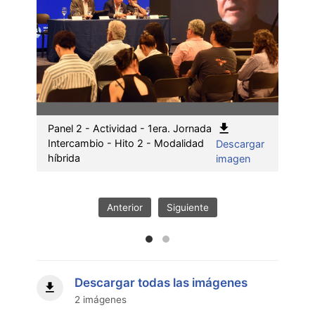
Panel 2 - Actividad - 1era. Jornada
Panel
Intercambio - Hito 2 - Modalidad
Inter
Descargar
:
híbrida
híbri
imagen
Panel
2
-
Anterior
Siguiente
Actividad
-
1era.
Jornada
Intercambio
Descargar todas las imágenes
-
2 imágenes
Hito