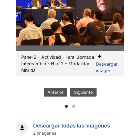
Panel 2 - Actividad - 1era. Jornada
Panel
Intercambio - Hito 2 - Modalidad
Inter
Descargar
:
híbrida
híbri
imagen
Panel
2
-
Anterior
Siguiente
Actividad
-
1era.
Jornada
Intercambio
Descargar todas las imágenes
-
2 imágenes
Hito