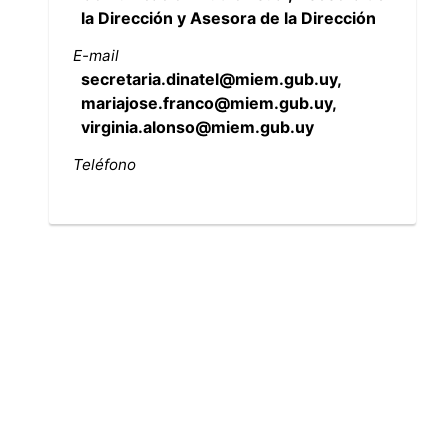
la Dirección y Asesora de la Dirección
E-mail
secretaria.dinatel@miem.gub.uy,
mariajose.franco@miem.gub.uy,
virginia.alonso@miem.gub.uy
Teléfono