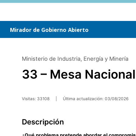
Saltar
al
contenido
principal
Mirador de Gobierno Abierto
Ministerio de Industria, Energía y Minería
33 – Mesa Nacional 
Visitas: 33108
|
Última actualización:
03/08/2026
Descripción
¿Qué problema pretende abordar el compromi