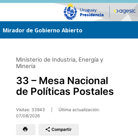
Saltar
al
contenido
principal
Mirador de Gobierno Abierto
Ministerio de Industria, Energía y
Minería
33 – Mesa Nacional
de Políticas Postales
Visitas: 33943
|
Última actualización:
07/08/2026
Compartir