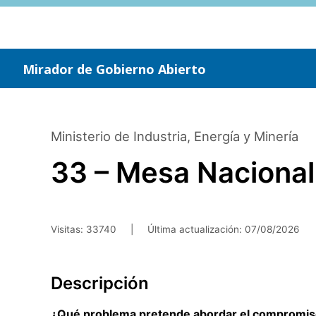
Saltar
al
contenido
principal
Mirador de Gobierno Abierto
Ministerio de Industria, Energía y Minería
33 – Mesa Nacional 
Visitas: 33740
|
Última actualización:
07/08/2026
Descripción
¿Qué problema pretende abordar el compromi