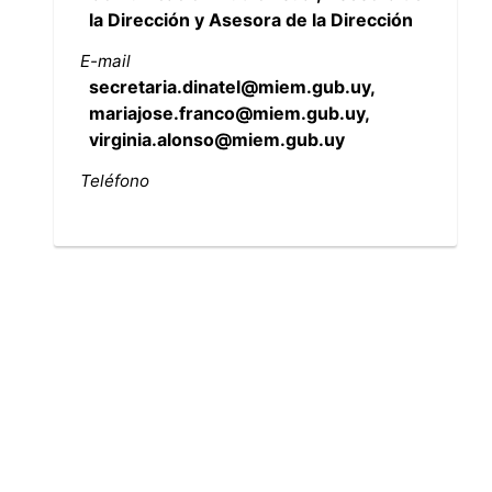
la Dirección y Asesora de la Dirección
E-mail
secretaria.dinatel@miem.gub.uy,
mariajose.franco@miem.gub.uy,
virginia.alonso@miem.gub.uy
Teléfono