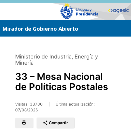
Saltar
al
contenido
principal
Mirador de Gobierno Abierto
Ministerio de Industria, Energía y
Minería
33 – Mesa Nacional
de Políticas Postales
Visitas: 33700
|
Última actualización:
07/08/2026
Compartir