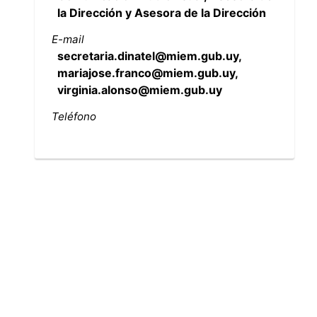
la Dirección y Asesora de la Dirección
E-mail
secretaria.dinatel@miem.gub.uy,
mariajose.franco@miem.gub.uy,
virginia.alonso@miem.gub.uy
Teléfono