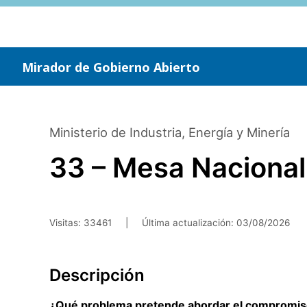
Saltar
al
contenido
principal
Mirador de Gobierno Abierto
Ministerio de Industria, Energía y Minería
33 – Mesa Nacional 
Visitas: 33461
|
Última actualización:
03/08/2026
Descripción
¿Qué problema pretende abordar el compromi