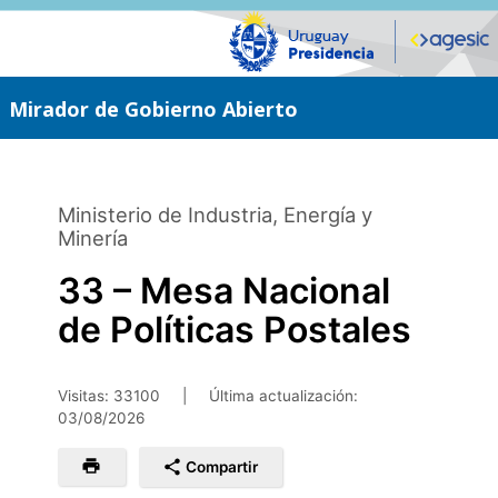
Saltar
al
contenido
principal
Mirador de Gobierno Abierto
Ministerio de Industria, Energía y
Minería
33 – Mesa Nacional
de Políticas Postales
Visitas: 33100
|
Última actualización:
03/08/2026
Compartir