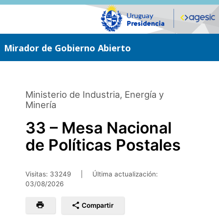
Saltar
al
contenido
principal
Mirador de Gobierno Abierto
Ministerio de Industria, Energía y
Minería
33 – Mesa Nacional
de Políticas Postales
Visitas: 33249
|
Última actualización:
03/08/2026
Compartir