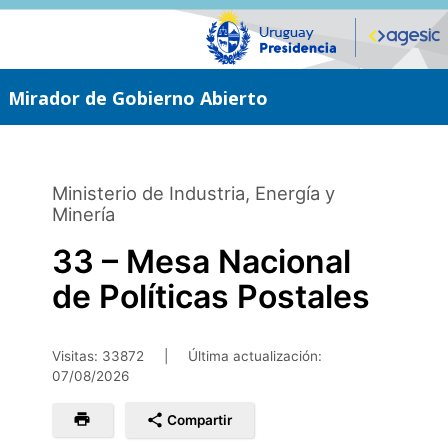
Saltar
al
contenido
principal
Mirador de Gobierno Abierto
Ministerio de Industria, Energía y
Minería
33 – Mesa Nacional
de Políticas Postales
Visitas: 33872
|
Última actualización:
07/08/2026
Compartir