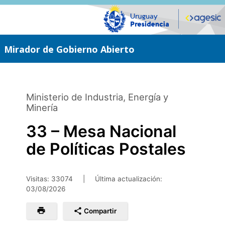
Saltar
al
contenido
principal
Mirador de Gobierno Abierto
Ministerio de Industria, Energía y
Minería
33 – Mesa Nacional
de Políticas Postales
Visitas: 33074
|
Última actualización:
03/08/2026
Compartir